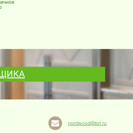
ничное
о
РЩИКА
nordwood@list.ru