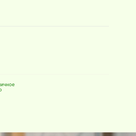
ничное
о