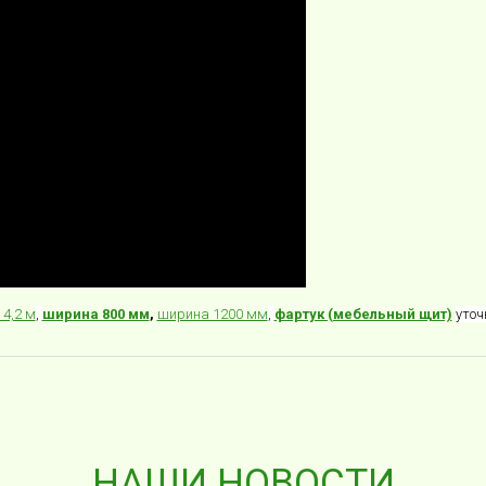
4,2 м
,
ширина 800 мм
,
ширина 1200 мм
,
фартук (мебельный щит)
уточ
НАШИ НОВОСТИ