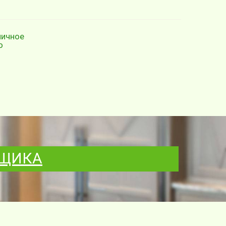
ничное
о
РЩИКА