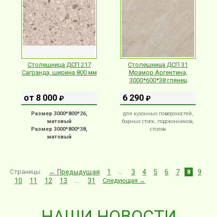
Столешница ДСП 217
Столешница ДСП 31
Сагранда, ширина 800 мм
Мрамор Аргентина,
3000*600*38 глянец
от 8 000
6 290
₽
₽
Размер 3000*800*26,
для кухонных поверхностей,
матовый
барных стоек, подоконников,
Размер 3000*800*38,
столов
матовый
Страницы:
← Предыдущая
1
...
3
4
5
6
7
8
9
10
11
12
13
...
31
Следующая →
НАШИ НОВОСТИ