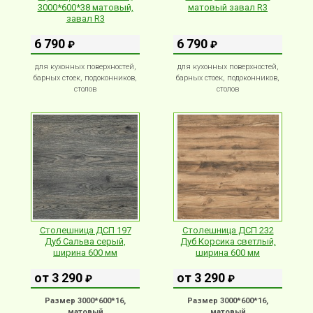
3000*600*38 матовый,
матовый завал R3
завал R3
6 790
6 790
₽
₽
для кухонных поверхностей,
для кухонных поверхностей,
барных стоек, подоконников,
барных стоек, подоконников,
столов
столов
Столешница ДСП 197
Столешница ДСП 232
Дуб Сальва серый,
Дуб Корсика светлый,
ширина 600 мм
ширина 600 мм
от 3 290
от 3 290
₽
₽
Размер 3000*600*16,
Размер 3000*600*16,
матовый
матовый